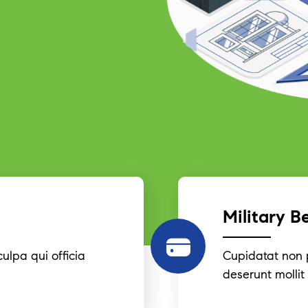
Military B
ulpa qui officia
Cupidatat non p
deserunt mollit