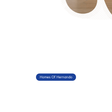
Homes Of Hernando
Book Your
ilitary Consultati