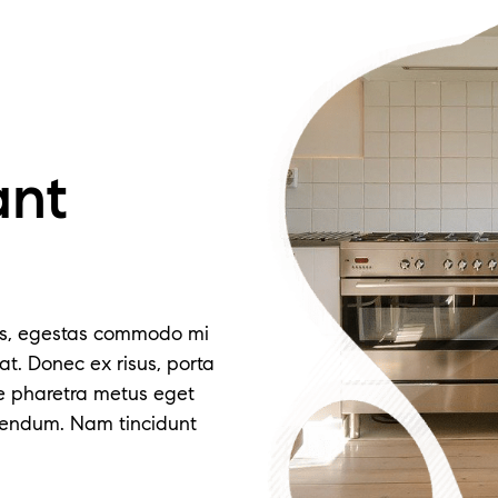
ant
es, egestas commodo mi
t. Donec ex risus, porta
e pharetra metus eget
bendum. Nam tincidunt