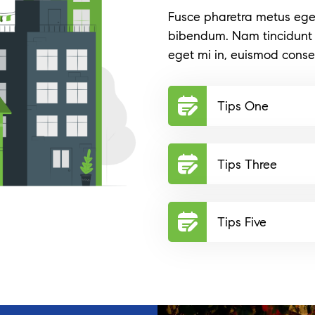
Fusce pharetra metus ege
bibendum. Nam tincidunt s
eget mi in, euismod conse
Tips One
Tips Three
Tips Five