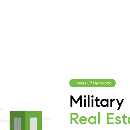
tra metus eget turpis sodales, egestas commodo mi b
ipit placerat. Donec ex risus, porta eget mi in, euismod
Homes Of Hernando
Military
Real Est