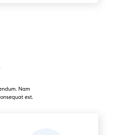
w
ibendum. Nam
 consequat est.